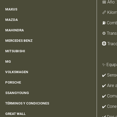
📅 Año:
MAXUS
📏 Kilo
MAZDA
⛽ Combu
MAHINDRA
⚙️ Tran
MERCEDES BENZ
🛞 Tracc
MITSUBISHI
MG
✨ Equip
VOLKSWAGEN
✔️ Sens
PORSCHE
✔️ Aire
SSANGYOUNG
✔️ Coma
TÉRMINOS Y CONDICIONES
✔️ Conex
GREAT WALL
✔️ Dos 