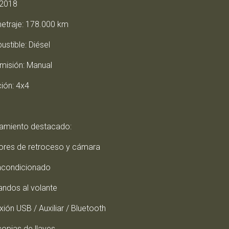
 2018
metraje: 178.000 km
stible: Diésel
smisión: Manual
ión: 4x4
amiento destacado:
ores de retroceso y cámara
 acondicionado
ndos al volante
ión USB / Auxiliar / Bluetooth
copias de llaves