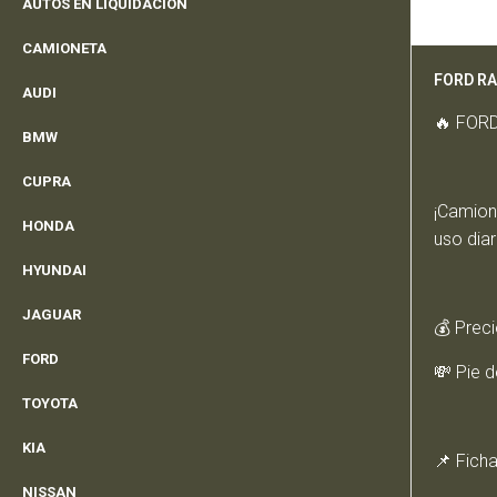
AUTOS EN LIQUIDACIÓN
DESCRIP
CAMIONETA
FORD RA
AUDI
🔥 FOR
BMW
CUPRA
¡Camione
HONDA
uso dia
HYUNDAI
JAGUAR
💰 Prec
FORD
💸 Pie 
TOYOTA
KIA
📌 Ficha
NISSAN