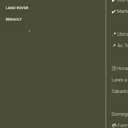
LAND ROVER
✔️ Mant
RENAULT
IDIOMAS
📍 Ubic
📌 Av. 
🕒 Horar
Lunes a 
Sábados
Domingo
💳 Form