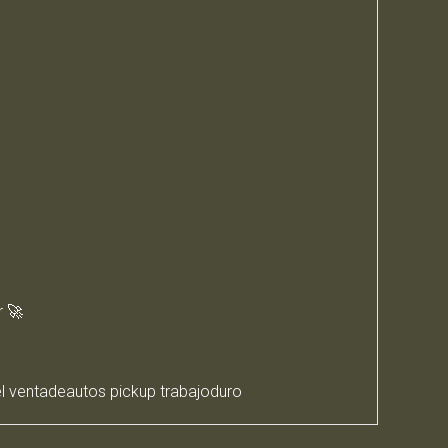
r 🚀
l ventadeautos pickup trabajoduro