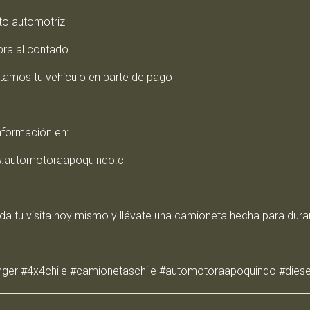
ito automotriz
ra al contado
tamos tu vehículo en parte de pago
nformación en:
.automotoraapoquindo.cl
da tu visita hoy mismo y llévate una camioneta hecha para dura
nger #4x4chile #camionetaschile #automotoraapoquindo #diese