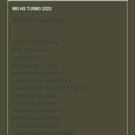
MG HS TURBO 2023
MG HS 2.0 Turbo Auto
• Precio: $11.380.000
• Pie: $3.654.000
• Año: 2023
• Kilometraje: 57.000
• Combustible: Bencina
• Transmisión: Automática
• Sensores de retroceso y camara
• Aire acondicionado
• Asientos de cuero
• Comandos al volante
• Dos copias de llaves
• Techo panorámico
• Mantenciones en la marca