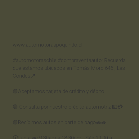
www.automotoraapoquindo.cl
#automotoraschile #compraventaauto: Recuerda
que estamos ubicados en Tomás Moro 646 , Las
Condes📍
🟡Aceptamos tarjeta de crédito y débito
🟡 Consulta por nuestro crédito automotriz 💵💳
🟡Recibimos autos en parte de pago🚗🚙
🕢Lun a vie 9:30am a 18:30pm - Sáb 10:00 a