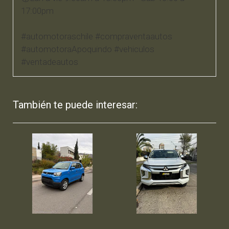
17:00pm
#automotoraschile #compraventaautos
#automotoraApoquindo #vehiculos
#ventadeautos
También te puede interesar: